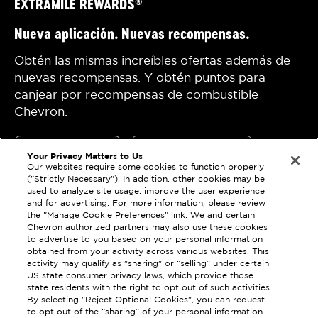
EXTRAMILE REWARDS
®
Nueva aplicación. Nuevas recompensas.
Obtén las mismas increíbles ofertas además de
nuevas recompensas. Y obtén puntos para
canjear por recompensas de combustible
Chevron.
Your Privacy Matters to Us
Our websites require some cookies to function properly
("Strictly Necessary"). In addition, other cookies may be
used to analyze site usage, improve the user experience
and for advertising. For more information, please review
the "Manage Cookie Preferences" link. We and certain
Declaración de
Techron
Chevron authorized partners may also use these cookies
privacidad
Chevron
to advertise to you based on your personal information
obtained from your activity across various websites. This
Términos de uso
activity may qualify as "sharing" or “selling” under certain
US state consumer privacy laws, which provide those
state residents with the right to opt out of such activities.
Utiliza el localizador de tiendas para encontrar
By selecting "Reject Optional Cookies", you can request
tiendas participantes. Se permite un máximo de 25
to opt out of the “sharing” of your personal information