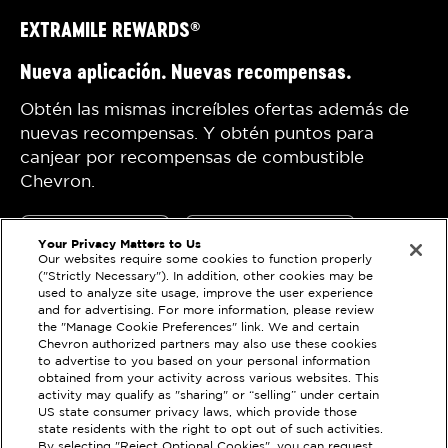
EXTRAMILE REWARDS
®
Nueva aplicación. Nuevas recompensas.
Obtén las mismas increíbles ofertas además de
nuevas recompensas. Y obtén puntos para
canjear por recompensas de combustible
Chevron.
Your Privacy Matters to Us
Our websites require some cookies to function properly
("Strictly Necessary"). In addition, other cookies may be
used to analyze site usage, improve the user experience
and for advertising. For more information, please review
the "Manage Cookie Preferences" link. We and certain
Declaración de
Techron
Chevron authorized partners may also use these cookies
privacidad
Chevron
to advertise to you based on your personal information
obtained from your activity across various websites. This
Términos de uso
activity may qualify as "sharing" or “selling” under certain
US state consumer privacy laws, which provide those
state residents with the right to opt out of such activities.
Utiliza el localizador de tiendas para encontrar
By selecting "Reject Optional Cookies", you can request